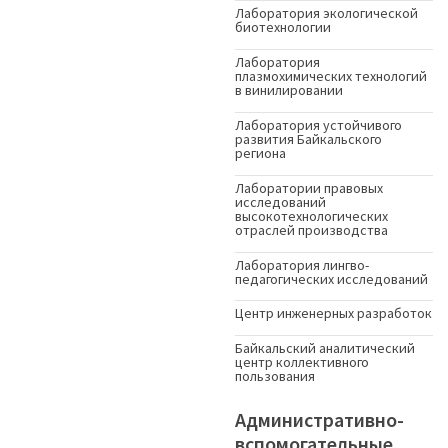
Лаборатория экологической
биотехнологии
Лаборатория
плазмохимических технологий
в винилировании
Лаборатория устойчивого
развития Байкальского
региона
Лаборатории правовых
исследований
высокотехнологических
отраслей производства
Лаборатория лингво-
педагогических исследований
Центр инженерных разработок
Байкальский аналитический
центр коллективного
пользования
Административно-
вспомогательные