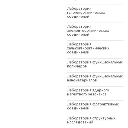
Лаборатория
галогенорганических
соединений
Лаборатория
элементоорганических
соединений
Лаборатория
халькогенорганических
соединений
Лаборатория функциональных
полимеров
Лаборатория функциональных
наноматериалов
Лаборатория ядерного
магнитного резонанса
Лаборатория фотоактивных
соединений
Лаборатория структурных
исследований