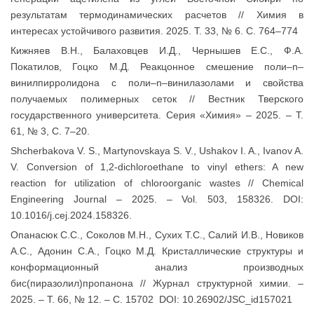
результатам термодинамических расчетов // Химия в
интересах устойчивого развития. 2025. Т. 33, № 6. С. 764–774
Кижняев В.Н., Балаховцев И.Д., Чернышев Е.С., Ф.А.
Покатилов, Гоцко М.Д. Реакцонное смешение поли–n–
винилпирролидона с поли–n–винилазолами и свойства
получаемых полимерных сеток // Вестник Тверского
государственного университета. Серия «Химия» – 2025. – Т.
61, № 3, С. 7–20.
Shcherbakova V. S., Martynovskaya S. V., Ushakov I. A., Ivanov A.
V. Conversion of 1,2-dichloroethane to vinyl ethers: A new
reaction for utilization of chloroorganic wastes // Chemical
Engineering Journal – 2025. – Vol. 503, 158326. DOI:
10.1016/j.cej.2024.158326.
Опанасюк С.С., Соколов М.Н., Сухих Т.С., Салий И.В., Новиков
А.С., Адонин С.А., Гоцко М.Д. Кристаллические структуры и
конформационный анализ производных
бис(пиразолил)пропанона // Журнал структурной химии. –
2025. – Т. 66, № 12. – С. 15702 DOI: 10.26902/JSC_id157021