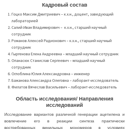
Кадровый состав
Гоцко Максим Дмитриевич – к.х.н., доцент, заведующий
лабораторией
Салий Иван Владимирович – к.х.н., старший научный
сотрудник
Романов Алексей Радионович – к.х.н., старший научный
сотрудник
Гыргенова Елена Андреевна – младший научный сотрудник
Опанасюк Станислав Сергеевич – младший научный
сотрудник
Оглоблина Юлия Александровна – инженер
Бажанова Александра Олеговна – лаборант-исследователь
Филатов Вячеслав Васильевич – лаборант-исследователь
Область исследования/ Направления
исследований
Исследование вариантов различной генерации ацетилена и
вовлечение его в реакции синтеза практически
востребованных винильных мономеров в условиях