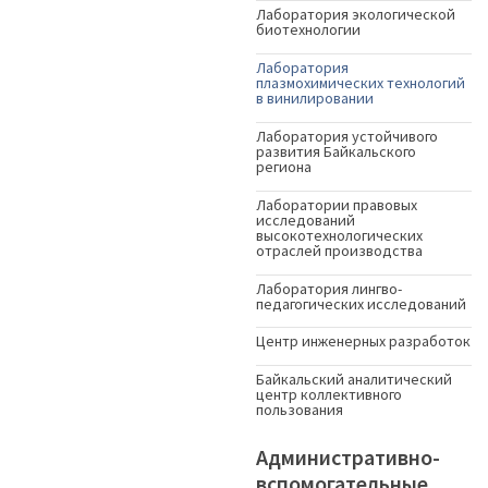
Лаборатория экологической
биотехнологии
Лаборатория
плазмохимических технологий
в винилировании
Лаборатория устойчивого
развития Байкальского
региона
Лаборатории правовых
исследований
высокотехнологических
отраслей производства
Лаборатория лингво-
педагогических исследований
Центр инженерных разработок
Байкальский аналитический
центр коллективного
пользования
Административно-
вспомогательные