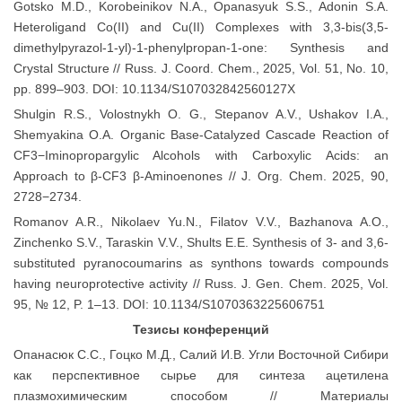
Gotsko M.D., Korobeinikov N.A., Opanasyuk S.S., Adonin S.A.
Heteroligand Co(II) and Cu(II) Complexes with 3,3-bis(3,5-
dimethylpyrazol-1-yl)-1-phenylpropan-1-one: Synthesis and
Crystal Structure // Russ. J. Coord. Chem., 2025, Vol. 51, No. 10,
pp. 899–903. DOI: 10.1134/S107032842560127X
Shulgin R.S., Volostnykh O. G., Stepanov A.V., Ushakov I.A.,
Shemyakina O.A. Organic Base-Catalyzed Cascade Reaction of
CF3−Iminopropargylic Alcohols with Carboxylic Acids: an
Approach to β‑CF3 β‑Aminoenones // J. Org. Chem. 2025, 90,
2728−2734.
Romanov A.R., Nikolaev Yu.N., Filatov V.V., Bazhanova A.O.,
Zinchenko S.V., Taraskin V.V., Shults E.E. Synthesis of 3- and 3,6-
substituted pyranocoumarins as synthons towards compounds
having neuroprotective activity // Russ. J. Gen. Chem. 2025, Vol.
95, № 12, P. 1–13. DOI: 10.1134/S1070363225606751
Тезисы конференций
Опанасюк С.С., Гоцко М.Д., Салий И.В. Угли Восточной Сибири
как перспективное сырье для синтеза ацетилена
плазмохимическим способом // Материалы