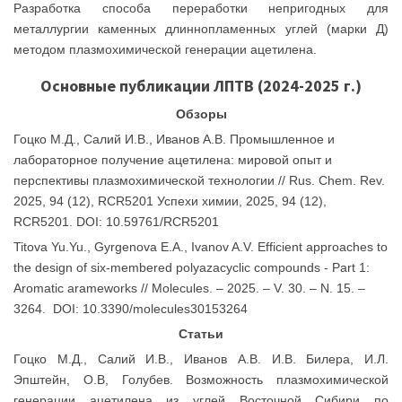
Разработка способа переработки непригодных для
металлургии каменных длиннопламенных углей (марки Д)
методом плазмохимической генерации ацетилена.
Основные публикации ЛПТВ (2024-2025 г.)
Обзоры
Гоцко М.Д., Салий И.В., Иванов А.В. Промышленное и
лабораторное получение ацетилена: мировой опыт и
перспективы плазмохимической технологии // Rus. Chem. Rev.
2025, 94 (12), RCR5201 Успехи химии, 2025, 94 (12),
RCR5201. DOI: 10.59761/RCR5201
Titova Yu.Yu., Gyrgenova E.A., Ivanov A.V. Efficient approaches to
the design of six-membered polyazacyclic compounds - Part 1:
Aromatic аrameworks // Molecules. – 2025. – V. 30. – N. 15. –
3264. DOI: 10.3390/molecules30153264
Статьи
Гоцко М.Д., Салий И.В., Иванов А.В. И.В. Билера, И.Л.
Эпштейн, О.В, Голубев. Возможность плазмохимической
генерации ацетилена из углей Восточной Сибири по