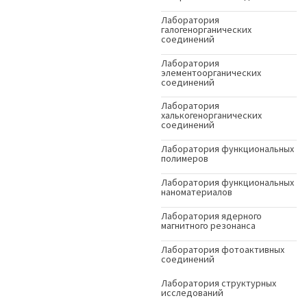
Лаборатория
галогенорганических
соединений
Лаборатория
элементоорганических
соединений
Лаборатория
халькогенорганических
соединений
Лаборатория функциональных
полимеров
Лаборатория функциональных
наноматериалов
Лаборатория ядерного
магнитного резонанса
Лаборатория фотоактивных
соединений
Лаборатория структурных
исследований