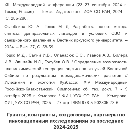
XIII Международной конференции (23–27 сентября 2024 г.,
Томск, Россия). – Томск: Издательство ИОА СО РАН, 2024. –
С. 285-286.
Оглоблина Ю. А., Гоцко М. Д. Разработка нового метода
синтеза дипиразольных лигандов в условиях СВО и
санкционного давления // Вестник иркутского университета. –
2024. – Вып. 27, С. 58-59.
Гоцко М.Д., Салий И.В., Опанасюк С.С., Иванов А.В., Билера
И.В., Эпштейн И.Л., Голубев О.В. / Определение возможности
плазмохимической генерации ацетилена из углей Восточной
Сибири по результатам термодинамических расчетов //
Углехимия и экология Кузбасса: XIV Международный
Российско-Казахстанский Симпозиум: сб. тез. докл. 7 - 9
октября 2025 г. Кемерово / ФИЦ УУХ СО РАН. – Кемерово:
ФИЦ УУХ СО РАН, 2025. – 77 стр. ISBN 978-5-902305-73-6.
Гранты, контракты, хоздоговоры, партнеры по
инновационным исследованиям за последние
2024-2025