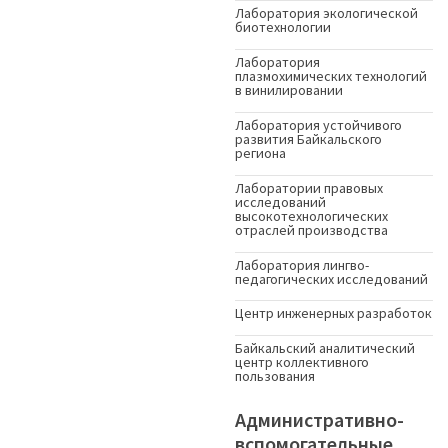
Лаборатория экологической
биотехнологии
Лаборатория
плазмохимических технологий
в винилировании
Лаборатория устойчивого
развития Байкальского
региона
Лаборатории правовых
исследований
высокотехнологических
отраслей производства
Лаборатория лингво-
педагогических исследований
Центр инженерных разработок
Байкальский аналитический
центр коллективного
пользования
Административно-
вспомогательные