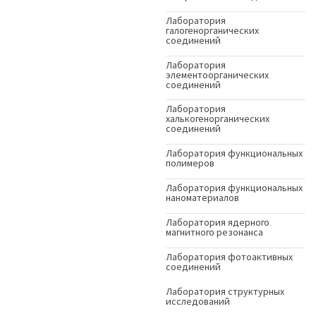
Лаборатория
галогенорганических
соединений
Лаборатория
элементоорганических
соединений
Лаборатория
халькогенорганических
соединений
Лаборатория функциональных
полимеров
Лаборатория функциональных
наноматериалов
Лаборатория ядерного
магнитного резонанса
Лаборатория фотоактивных
соединений
Лаборатория структурных
исследований