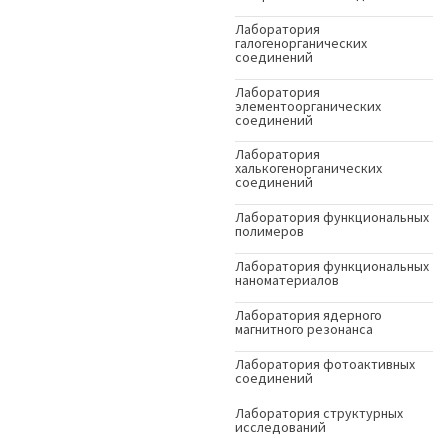
Лаборатория
галогенорганических
соединений
Лаборатория
элементоорганических
соединений
Лаборатория
халькогенорганических
соединений
Лаборатория функциональных
полимеров
Лаборатория функциональных
наноматериалов
Лаборатория ядерного
магнитного резонанса
Лаборатория фотоактивных
соединений
Лаборатория структурных
исследований