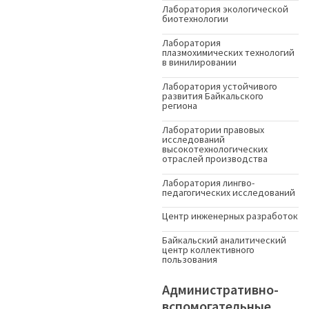
Лаборатория экологической
биотехнологии
Лаборатория
плазмохимических технологий
в винилировании
Лаборатория устойчивого
развития Байкальского
региона
Лаборатории правовых
исследований
высокотехнологических
отраслей производства
Лаборатория лингво-
педагогических исследований
Центр инженерных разработок
Байкальский аналитический
центр коллективного
пользования
Административно-
вспомогательные