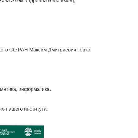
дмила Александровна Беловежец;
кого СО РАН Максим Дмитриевич Гоцко.
ематика, информатика.
ые нашего института.