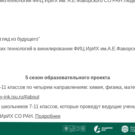
ой биотехнологии ФИЦ ИрИХ им. А.Е.Фаворского СО РАН Лю
гляд из будущего"
ских технологий в винилировании ФИЦ ИрИХ им.А.Е.Фаворс
5 сезон образовательного проекта
11 классов по четырем направлениям: химия, физика, мат
y-ink.isu.ru/#about
я школьников 7-11 классов, которые проведут ведущие учен
е ИрИХ СО РАН.
Подробнее