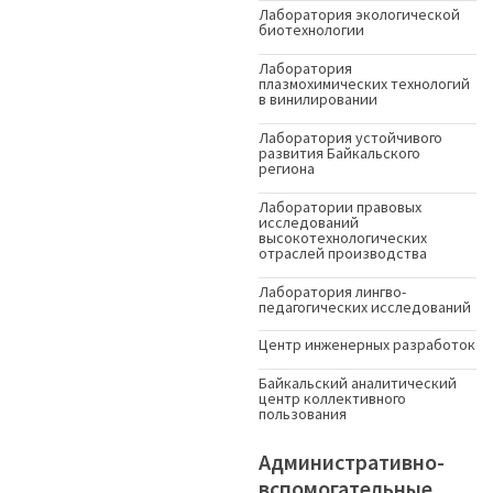
Лаборатория экологической
биотехнологии
Лаборатория
плазмохимических технологий
в винилировании
Лаборатория устойчивого
развития Байкальского
региона
Лаборатории правовых
исследований
высокотехнологических
отраслей производства
Лаборатория лингво-
педагогических исследований
Центр инженерных разработок
Байкальский аналитический
центр коллективного
пользования
Административно-
вспомогательные