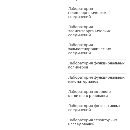
Лаборатория
галогенорганических
соединений
Лаборатория
элементоорганических
соединений
Лаборатория
халькогенорганических
соединений
Лаборатория функциональных
полимеров
Лаборатория функциональных
наноматериалов
Лаборатория ядерного
магнитного резонанса
Лаборатория фотоактивных
соединений
Лаборатория структурных
исследований