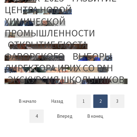
ЦЕНТРА НОВОЙ
ХИМИЧЕСКОЙ
ПРОМЫШЛЕННОСТИ
ОТКРЫТИЕ БЮСТА
ФАВОРСКОГО
ВЫБОРЫ
ДИРЕКТОРА ИРИХ СО РАН
ЭКСКУРСИЯ ШКОЛЬНИКОВ
В начало
Назад
1
2
3
4
Вперед
В конец