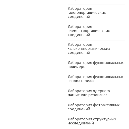
Лаборатория
галогенорганических
соединений
Лаборатория
элементоорганических
соединений
Лаборатория
халькогенорганических
соединений
Лаборатория функциональных
полимеров
Лаборатория функциональных
наноматериалов
Лаборатория ядерного
магнитного резонанса
Лаборатория фотоактивных
соединений
Лаборатория структурных
исследований