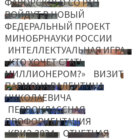
ФАВОРСКОГО СО РАН
ВОЙДУТ В НОВЫЙ
ФЕДЕРАЛЬНЫЙ ПРОЕКТ
МИНОБРНАУКИ РОССИИ
ИНТЕЛЛЕКТУАЛЬНАЯ ИГРА –
«КТО ХОЧЕТ СТАТЬ
МИЛЛИОНЕРОМ?»
ВИЗИТ
ПАРМОНА ВАЛЕНТИНА
НИКОЛАЕВИЧА
ПЕРВОКЛАССНАЯ
ПРОФОРИЕНТАЦИЯ
КВИЗ-2024
ОТЧЕТНАЯ