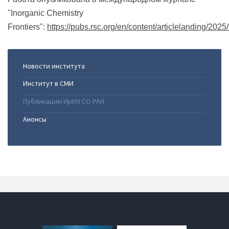
"Inorganic Chemistry
Frontiers":
https://pubs.rsc.org/en/content/articlelanding/202
Новости института
Институт в СМИ
Публикации ИрИХ СО РАН
Анонсы