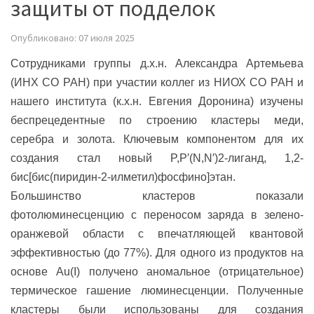
защиты от подделок
Опубликовано: 07 июля 2025
Сотрудниками группы д.х.н. Александра Артемьева
(ИНХ СО РАН) при участии коллег из НИОХ СО РАН и
нашего института (к.х.н. Евгения Доронина) изучены
беспрецедентные по строению кластеры меди,
серебра и золота. Ключевым компонентом для их
создания стал новый P,P′(N,N′)2-лиганд, 1,2-
бис[бис(пиридин-2-илметил)фосфино]этан.
Большинство кластеров показали
фотолюминесценцию с переносом заряда в зелено-
оранжевой области с впечатляющей квантовой
эффективностью (до 77%). Для одного из продуктов на
основе Au(I) получено аномальное (отрицательное)
термическое гашение люминесценции. Полученные
кластеры были использованы для создания