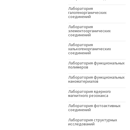
Лаборатория
галогенорганических
соединений
Лаборатория
элементоорганических
соединений
Лаборатория
халькогенорганических
соединений
Лаборатория функциональных
полимеров
Лаборатория функциональных
наноматериалов
Лаборатория ядерного
магнитного резонанса
Лаборатория фотоактивных
соединений
Лаборатория структурных
исследований