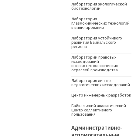
Лаборатория экологической
биотехнологии
Лаборатория
плазмохимических технологий
в винилировании
Лаборатория устойчивого
развития Байкальского
региона
Лаборатории правовых
исследований
высокотехнологических
отраслей производства
Лаборатория лингво-
педагогических исследований
Центр инженерных разработок
Байкальский аналитический
центр коллективного
пользования
Административно-
вспомогательные