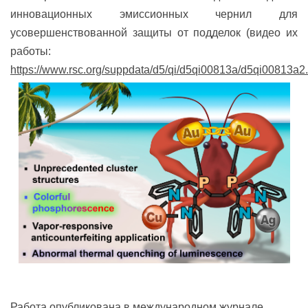
инновационных эмиссионных чернил для
усовершенствованной защиты от подделок (видео их
работы:
https://www.rsc.org/suppdata/d5/qi/d5qi00813a/d5qi00813a2
Работа опубликована в международном журнале