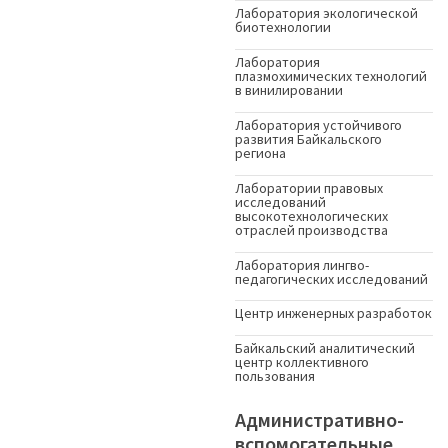
Лаборатория экологической
биотехнологии
Лаборатория
плазмохимических технологий
в винилировании
Лаборатория устойчивого
развития Байкальского
региона
Лаборатории правовых
исследований
высокотехнологических
отраслей производства
Лаборатория лингво-
педагогических исследований
Центр инженерных разработок
Байкальский аналитический
центр коллективного
пользования
Административно-
вспомогательные