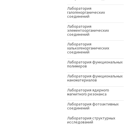
Лаборатория
галогенорганических
соединений
Лаборатория
элементоорганических
соединений
Лаборатория
халькогенорганических
соединений
Лаборатория функциональных
полимеров
Лаборатория функциональных
наноматериалов
Лаборатория ядерного
магнитного резонанса
Лаборатория фотоактивных
соединений
Лаборатория структурных
исследований