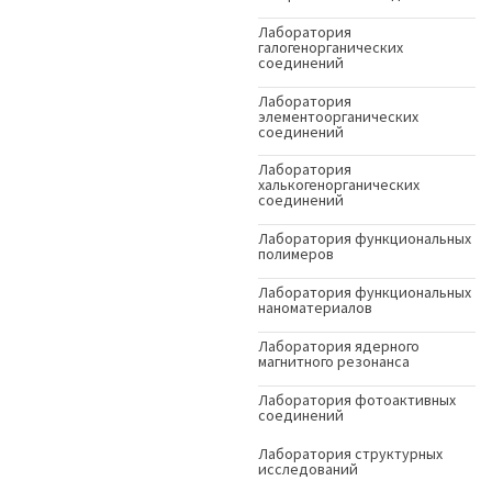
Лаборатория
галогенорганических
соединений
Лаборатория
элементоорганических
соединений
Лаборатория
халькогенорганических
соединений
Лаборатория функциональных
полимеров
Лаборатория функциональных
наноматериалов
Лаборатория ядерного
магнитного резонанса
Лаборатория фотоактивных
соединений
Лаборатория структурных
исследований