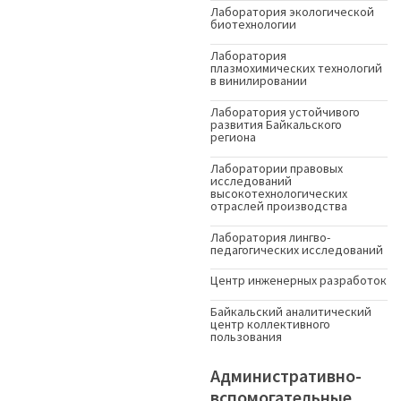
Лаборатория экологической
биотехнологии
Лаборатория
плазмохимических технологий
в винилировании
Лаборатория устойчивого
развития Байкальского
региона
Лаборатории правовых
исследований
высокотехнологических
отраслей производства
Лаборатория лингво-
педагогических исследований
Центр инженерных разработок
Байкальский аналитический
центр коллективного
пользования
Административно-
вспомогательные