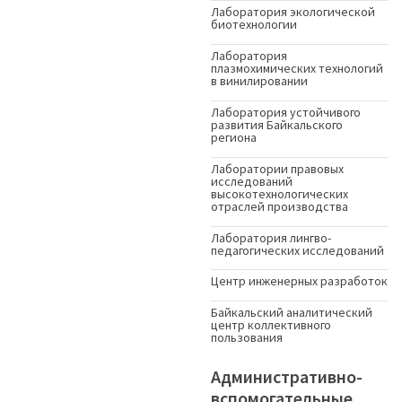
Лаборатория экологической
биотехнологии
Лаборатория
плазмохимических технологий
в винилировании
Лаборатория устойчивого
развития Байкальского
региона
Лаборатории правовых
исследований
высокотехнологических
отраслей производства
Лаборатория лингво-
педагогических исследований
Центр инженерных разработок
Байкальский аналитический
центр коллективного
пользования
Административно-
вспомогательные