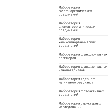
Лаборатория
галогенорганических
соединений
Лаборатория
элементоорганических
соединений
Лаборатория
халькогенорганических
соединений
Лаборатория функциональных
полимеров
Лаборатория функциональных
наноматериалов
Лаборатория ядерного
магнитного резонанса
Лаборатория фотоактивных
соединений
Лаборатория структурных
исследований