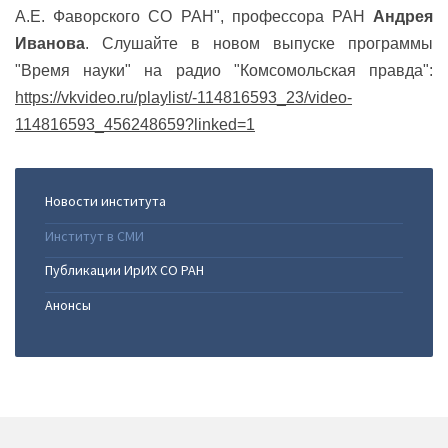
А.Е. Фаворского СО РАН", профессора РАН
Андрея
Иванова
. Слушайте в новом выпуске программы
"Время науки" на радио "Комсомольская правда":
https://vkvideo.ru/playlist/-114816593_23/video-
114816593_456248659?linked=1
Новости института
Институт в СМИ
Публикации ИрИХ СО РАН
Анонсы