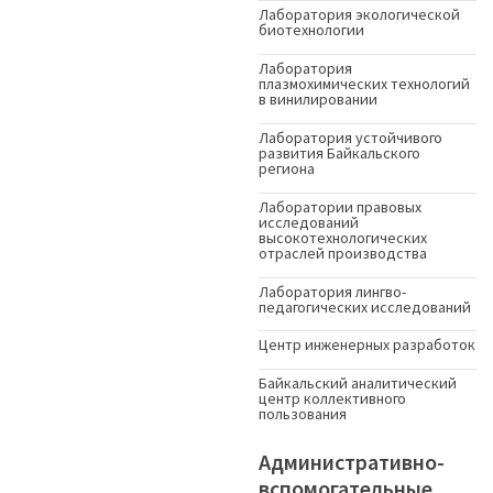
Лаборатория экологической
биотехнологии
Лаборатория
плазмохимических технологий
в винилировании
Лаборатория устойчивого
развития Байкальского
региона
Лаборатории правовых
исследований
высокотехнологических
отраслей производства
Лаборатория лингво-
педагогических исследований
Центр инженерных разработок
Байкальский аналитический
центр коллективного
пользования
Административно-
вспомогательные