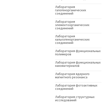
Лаборатория
галогенорганических
соединений
Лаборатория
элементоорганических
соединений
Лаборатория
халькогенорганических
соединений
Лаборатория функциональных
полимеров
Лаборатория функциональных
наноматериалов
Лаборатория ядерного
магнитного резонанса
Лаборатория фотоактивных
соединений
Лаборатория структурных
исследований