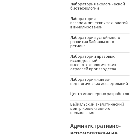
Лаборатория экологической
биотехнологии
Лаборатория
плазмохимических технологий
в винилировании
Лаборатория устойчивого
развития Байкальского
региона
Лаборатории правовых
исследований
высокотехнологических
отраслей производства
Лаборатория лингво-
педагогических исследований
Центр инженерных разработок
Байкальский аналитический
центр коллективного
пользования
Административно-
вспомогательные