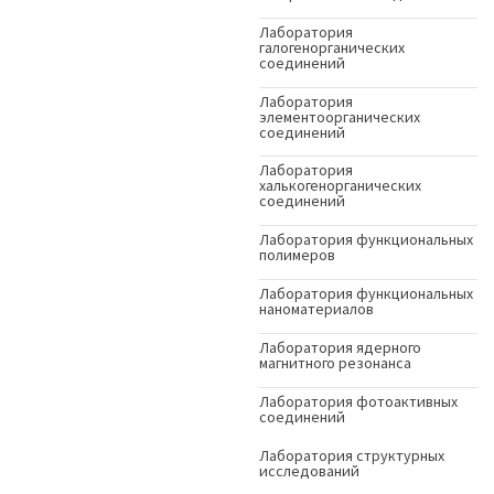
Лаборатория
галогенорганических
соединений
Лаборатория
элементоорганических
соединений
Лаборатория
халькогенорганических
соединений
Лаборатория функциональных
полимеров
Лаборатория функциональных
наноматериалов
Лаборатория ядерного
магнитного резонанса
Лаборатория фотоактивных
соединений
Лаборатория структурных
исследований