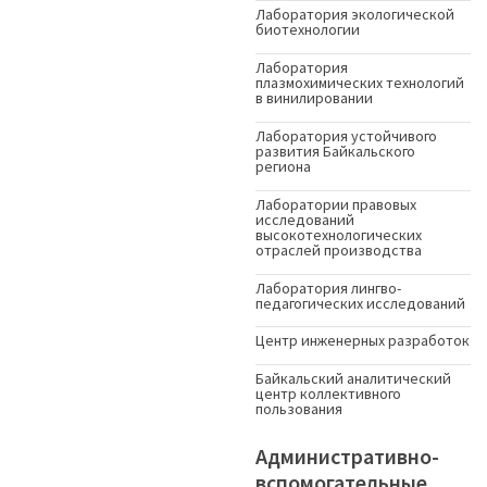
Лаборатория экологической
биотехнологии
Лаборатория
плазмохимических технологий
в винилировании
Лаборатория устойчивого
развития Байкальского
региона
Лаборатории правовых
исследований
высокотехнологических
отраслей производства
Лаборатория лингво-
педагогических исследований
Центр инженерных разработок
Байкальский аналитический
центр коллективного
пользования
Административно-
вспомогательные