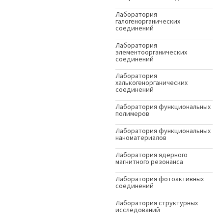
Лаборатория
галогенорганических
соединений
Лаборатория
элементоорганических
соединений
Лаборатория
халькогенорганических
соединений
Лаборатория функциональных
полимеров
Лаборатория функциональных
наноматериалов
Лаборатория ядерного
магнитного резонанса
Лаборатория фотоактивных
соединений
Лаборатория структурных
исследований