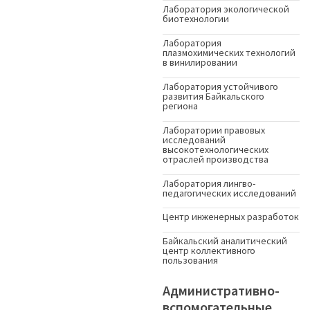
Лаборатория экологической
биотехнологии
Лаборатория
плазмохимических технологий
в винилировании
Лаборатория устойчивого
развития Байкальского
региона
Лаборатории правовых
исследований
высокотехнологических
отраслей производства
Лаборатория лингво-
педагогических исследований
Центр инженерных разработок
Байкальский аналитический
центр коллективного
пользования
Административно-
вспомогательные