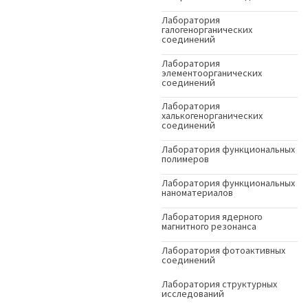
Лаборатория
галогенорганических
соединений
Лаборатория
элементоорганических
соединений
Лаборатория
халькогенорганических
соединений
Лаборатория функциональных
полимеров
Лаборатория функциональных
наноматериалов
Лаборатория ядерного
магнитного резонанса
Лаборатория фотоактивных
соединений
Лаборатория структурных
исследований