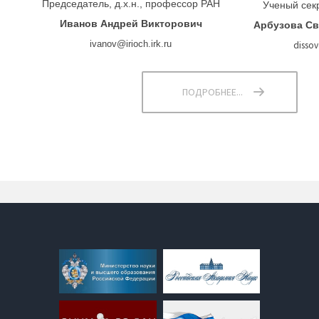
Председатель, д.х.н., профессор РАН
Ученый секре
Иванов Андрей Викторович
Арбузова Св
ivanov@irioch.irk.ru
dissov
ПОДРОБНЕЕ...