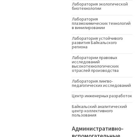
Лаборатория экологической
биотехнологии
Лаборатория
плазмохимических технологий
в винилировании
Лаборатория устойчивого
развития Байкальского
региона
Лаборатории правовых
исследований
высокотехнологических
отраслей производства
Лаборатория лингво-
педагогических исследований
Центр инженерных разработок
Байкальский аналитический
центр коллективного
пользования
Административно-
вспомогательные