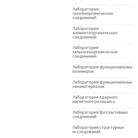
Лаборатория
галогенорганических
соединений
Лаборатория
элементоорганических
соединений
Лаборатория
халькогенорганических
соединений
Лаборатория функциональных
полимеров
Лаборатория функциональных
наноматериалов
Лаборатория ядерного
магнитного резонанса
Лаборатория фотоактивных
соединений
Лаборатория структурных
исследований