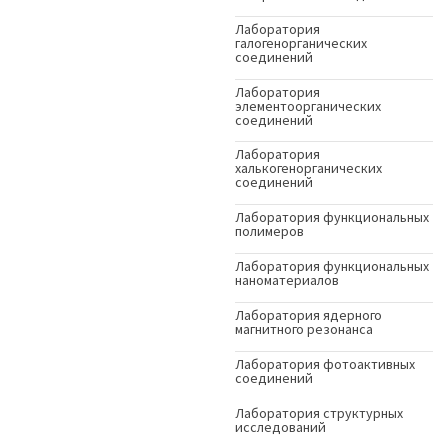
Лаборатория
галогенорганических
соединений
Лаборатория
элементоорганических
соединений
Лаборатория
халькогенорганических
соединений
Лаборатория функциональных
полимеров
Лаборатория функциональных
наноматериалов
Лаборатория ядерного
магнитного резонанса
Лаборатория фотоактивных
соединений
Лаборатория структурных
исследований