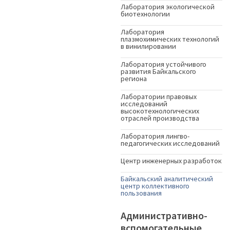
Лаборатория экологической
биотехнологии
Лаборатория
плазмохимических технологий
в винилировании
Лаборатория устойчивого
развития Байкальского
региона
Лаборатории правовых
исследований
высокотехнологических
отраслей производства
Лаборатория лингво-
педагогических исследований
Центр инженерных разработок
Байкальский аналитический
центр коллективного
пользования
Административно-
вспомогательные