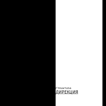
Медиа
Фотогалерея
Видеогалерея
Разное
Противодействие коррупции
Социально-трудовые права
работников
Результаты проведения
специальной оценки условий
труда
Конкурсы на замещение
должностей
Структура
ДИРЕКЦИЯ
Организационно-
научный отдел