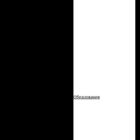
Разработки
Приборная база
Национальные проекты России
Публикации
Совет научной молодежи
Конкурс молодых ученыx
Конференции
Российская химия: события и
люди
Образование
Сведения об
образовательной
организации
Основные сведения
Структура и органы