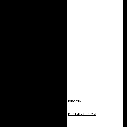
образование
Повышение квалификации
Профессиональная
переподготовка
Электронная информационно-
образовательная среда
Работа со
школьниками
Академия ИНК
Экскурсии
Контакты
Новости
Новости института
Институт в СМИ
Публикации ИрИХ СО РАН