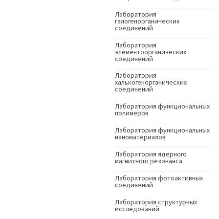
Лаборатория
галогенорганических
соединений
Лаборатория
элементоорганических
соединений
Лаборатория
халькогенорганических
соединений
Лаборатория функциональных
полимеров
Лаборатория функциональных
наноматериалов
Лаборатория ядерного
магнитного резонанса
Лаборатория фотоактивных
соединений
Лаборатория структурных
исследований