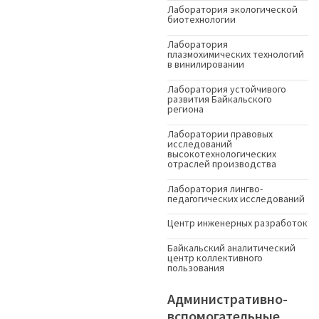
Лаборатория экологической
биотехнологии
Лаборатория
плазмохимических технологий
в винилировании
Лаборатория устойчивого
развития Байкальского
региона
Лаборатории правовых
исследований
высокотехнологических
отраслей производства
Лаборатория лингво-
педагогических исследований
Центр инженерных разработок
Байкальский аналитический
центр коллективного
пользования
Административно-
вспомогательные