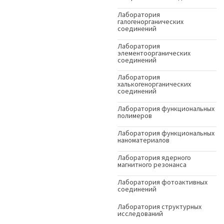
Лаборатория
галогенорганических
соединений
Лаборатория
элементоорганических
соединений
Лаборатория
халькогенорганических
соединений
Лаборатория функциональных
полимеров
Лаборатория функциональных
наноматериалов
Лаборатория ядерного
магнитного резонанса
Лаборатория фотоактивных
соединений
Лаборатория структурных
исследований