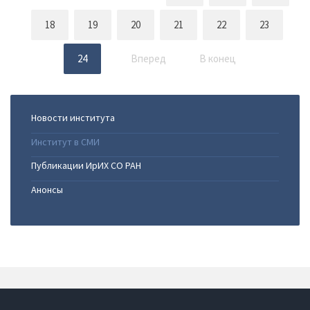
18
19
20
21
22
23
24
Вперед
В конец
Новости института
Институт в СМИ
Публикации ИрИХ СО РАН
Анонсы