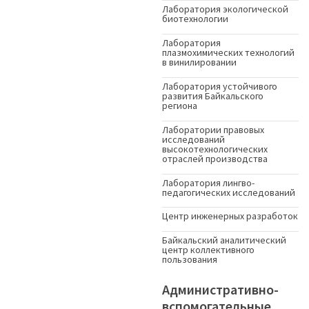
Лаборатория экологической
биотехнологии
Лаборатория
плазмохимических технологий
в винилировании
Лаборатория устойчивого
развития Байкальского
региона
Лаборатории правовых
исследований
высокотехнологических
отраслей производства
Лаборатория лингво-
педагогических исследований
Центр инженерных разработок
Байкальский аналитический
центр коллективного
пользования
Административно-
вспомогательные