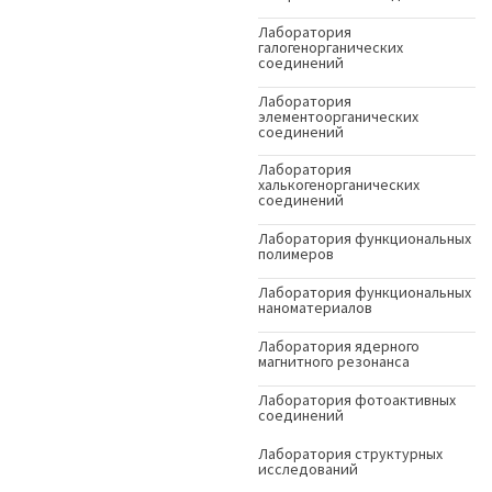
Лаборатория
галогенорганических
соединений
Лаборатория
элементоорганических
соединений
Лаборатория
халькогенорганических
соединений
Лаборатория функциональных
полимеров
Лаборатория функциональных
наноматериалов
Лаборатория ядерного
магнитного резонанса
Лаборатория фотоактивных
соединений
Лаборатория структурных
исследований