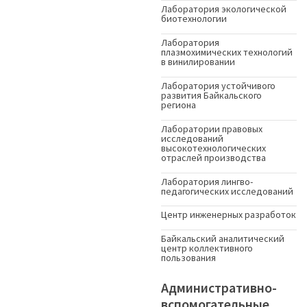
Лаборатория экологической
биотехнологии
Лаборатория
плазмохимических технологий
в винилировании
Лаборатория устойчивого
развития Байкальского
региона
Лаборатории правовых
исследований
высокотехнологических
отраслей производства
Лаборатория лингво-
педагогических исследований
Центр инженерных разработок
Байкальский аналитический
центр коллективного
пользования
Административно-
вспомогательные