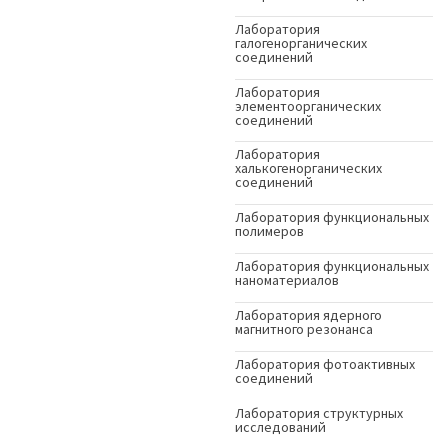
Лаборатория
галогенорганических
соединений
Лаборатория
элементоорганических
соединений
Лаборатория
халькогенорганических
соединений
Лаборатория функциональных
полимеров
Лаборатория функциональных
наноматериалов
Лаборатория ядерного
магнитного резонанса
Лаборатория фотоактивных
соединений
Лаборатория структурных
исследований