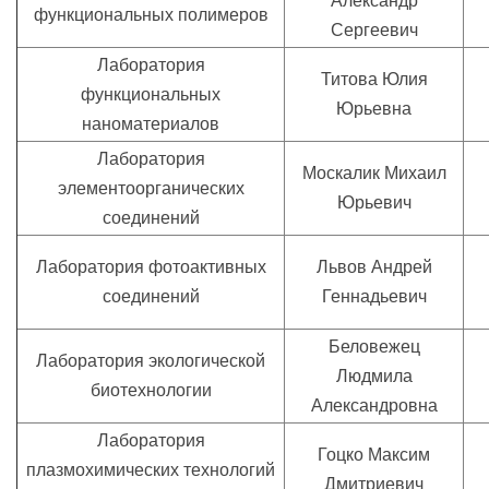
Александр
функциональных полимеров
Сергеевич
Лаборатория
Титова Юлия
функциональных
Юрьевна
наноматериалов
Лаборатория
Москалик Михаил
элементоорганических
Юрьевич
соединений
Лаборатория фотоактивных
Львов Андрей
соединений
Геннадьевич
Беловежец
Лаборатория экологической
Людмила
биотехнологии
Александровна
Лаборатория
Гоцко Максим
плазмохимических технологий
Дмитриевич