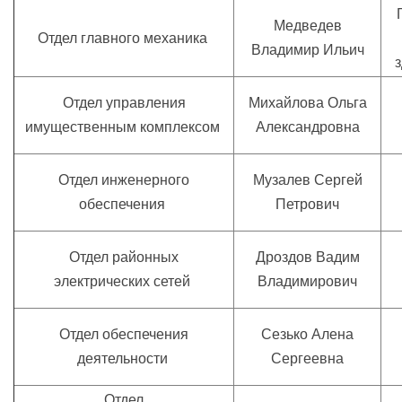
Медведев
Отдел главного механика
Владимир Ильич
з
Отдел управления
Михайлова Ольга
имущественным комплексом
Александровна
Отдел инженерного
Музалев Сергей
обеспечения
Петрович
Отдел районных
Дроздов Вадим
электрических сетей
Владимирович
Отдел обеспечения
Сезько Алена
деятельности
Сергеевна
Отдел