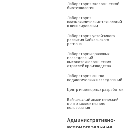
Лаборатория экологической
биотехнологии
Лаборатория
плазмохимических технологий
в винилировании
Лаборатория устойчивого
развития Байкальского
региона
Лаборатории правовых
исследований
высокотехнологических
отраслей производства
Лаборатория лингво-
педагогических исследований
Центр инженерных разработок
Байкальский аналитический
центр коллективного
пользования
Административно-
вспомогательные