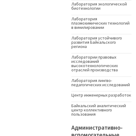
Лаборатория экологической
биотехнологии
Лаборатория
плазмохимических технологий
в винилировании
Лаборатория устойчивого
развития Байкальского
региона
Лаборатории правовых
исследований
высокотехнологических
отраслей производства
Лаборатория лингво-
педагогических исследований
Центр инженерных разработок
Байкальский аналитический
центр коллективного
пользования
Административно-
вспомогательные