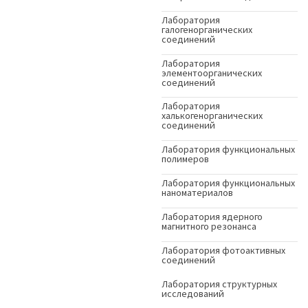
Лаборатория
галогенорганических
соединений
Лаборатория
элементоорганических
соединений
Лаборатория
халькогенорганических
соединений
Лаборатория функциональных
полимеров
Лаборатория функциональных
наноматериалов
Лаборатория ядерного
магнитного резонанса
Лаборатория фотоактивных
соединений
Лаборатория структурных
исследований