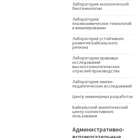
Лаборатория экологической
биотехнологии
Лаборатория
плазмохимических технологий
в винилировании
Лаборатория устойчивого
развития Байкальского
региона
Лаборатории правовых
исследований
высокотехнологических
отраслей производства
Лаборатория лингво-
педагогических исследований
Центр инженерных разработок
Байкальский аналитический
центр коллективного
пользования
Административно-
вспомогательные