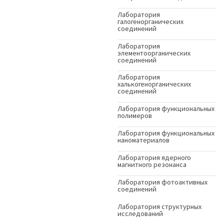
Лаборатория
галогенорганических
соединений
Лаборатория
элементоорганических
соединений
Лаборатория
халькогенорганических
соединений
Лаборатория функциональных
полимеров
Лаборатория функциональных
наноматериалов
Лаборатория ядерного
магнитного резонанса
Лаборатория фотоактивных
соединений
Лаборатория структурных
исследований