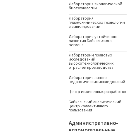
Лаборатория экологической
биотехнологии
Лаборатория
плазмохимических технологий
в винилировании
Лаборатория устойчивого
развития Байкальского
региона
Лаборатории правовых
исследований
высокотехнологических
отраслей производства
Лаборатория лингво-
педагогических исследований
Центр инженерных разработок
Байкальский аналитический
центр коллективного
пользования
Административно-
вспомогательные