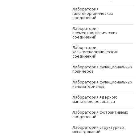
Лаборатория
галогенорганических
соединений
Лаборатория
элементоорганических
соединений
Лаборатория
халькогенорганических
соединений
Лаборатория функциональных
полимеров
Лаборатория функциональных
наноматериалов
Лаборатория ядерного
магнитного резонанса
Лаборатория фотоактивных
соединений
Лаборатория структурных
исследований