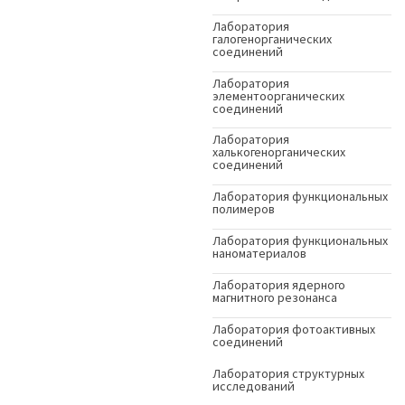
Лаборатория
галогенорганических
соединений
Лаборатория
элементоорганических
соединений
Лаборатория
халькогенорганических
соединений
Лаборатория функциональных
полимеров
Лаборатория функциональных
наноматериалов
Лаборатория ядерного
магнитного резонанса
Лаборатория фотоактивных
соединений
Лаборатория структурных
исследований