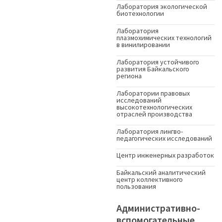
Лаборатория экологической
биотехнологии
Лаборатория
плазмохимических технологий
в винилировании
Лаборатория устойчивого
развития Байкальского
региона
Лаборатории правовых
исследований
высокотехнологических
отраслей производства
Лаборатория лингво-
педагогических исследований
Центр инженерных разработок
Байкальский аналитический
центр коллективного
пользования
Административно-
вспомогательные