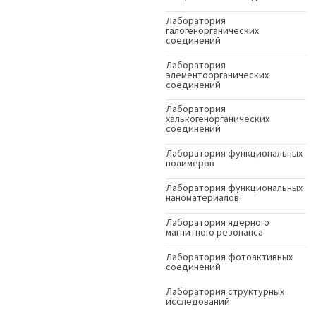
Лаборатория
галогенорганических
соединений
Лаборатория
элементоорганических
соединений
Лаборатория
халькогенорганических
соединений
Лаборатория функциональных
полимеров
Лаборатория функциональных
наноматериалов
Лаборатория ядерного
магнитного резонанса
Лаборатория фотоактивных
соединений
Лаборатория структурных
исследований