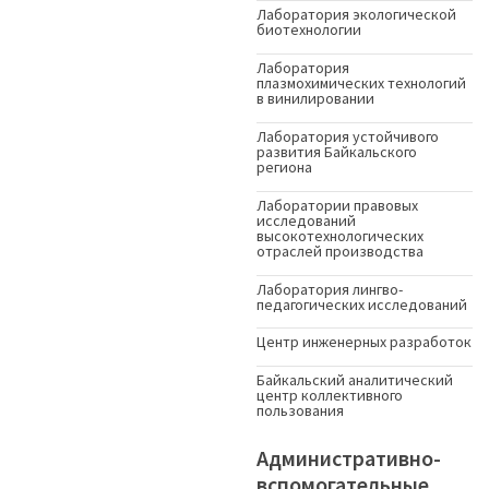
Лаборатория экологической
биотехнологии
Лаборатория
плазмохимических технологий
в винилировании
Лаборатория устойчивого
развития Байкальского
региона
Лаборатории правовых
исследований
высокотехнологических
отраслей производства
Лаборатория лингво-
педагогических исследований
Центр инженерных разработок
Байкальский аналитический
центр коллективного
пользования
Административно-
вспомогательные