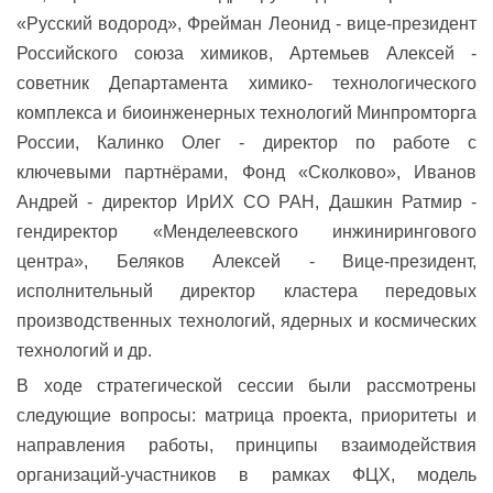
«Русский водород»,
Фрейман Леонид - вице-президент
Российского союза химиков,
Артемьев Алексей -
советник Департамента химико- технологического
комплекса и биоинженерных технологий
Минпромторга
России,
Калинко Олег - директор по работе с
ключевыми партнёрами, Фонд «Сколково»,
Иванов
Андрей - директор ИрИХ СО РАН,
Дашкин Ратмир -
гендиректор «Менделеевского инжинирингового
центра»,
Беляков Алексей - Вице-президент,
исполнительный директор кластера передовых
производственных технологий, ядерных и космических
технологий и др.
В ходе стратегической сессии были рассмотрены
следующие вопросы: м
атрица проекта, п
риоритеты и
направления работы, п
ринципы взаимодействия
организаций-участников в рамках ФЦХ, м
одель