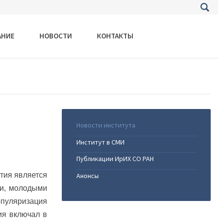
АНИЕ
НОВОСТИ
КОНТАКТЫ
Новости института
Институт в СМИ
Публикации ИрИХ СО РАН
тия является
Анонсы
ти, молодыми
опуляризация
ия включал в