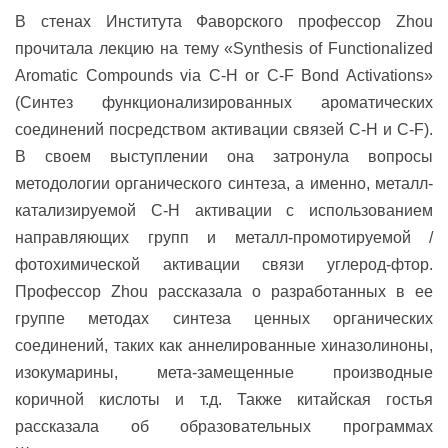
В стенах Института Фаворского профессор Zhou
прочитала лекцию на тему «Synthesis of Functionalized
Aromatic Compounds via C-H or C-F Bond Activations»
(Синтез функционализированных ароматических
соединений посредством активации связей C-H и C-F).
В своем выступлении она затронула вопросы
методологии органического синтеза, а именно, металл-
катализируемой C-H активации с использованием
направляющих групп и металл-промотируемой /
фотохимической активации связи углерод-фтор.
Профессор Zhou рассказала о разработанных в ее
группе методах синтеза ценных органических
соединений, таких как аннелированные хиназолиноны,
изокумарины, мета-замещенные производные
коричной кислоты и т.д. Также китайская гостья
рассказала об образовательных программах