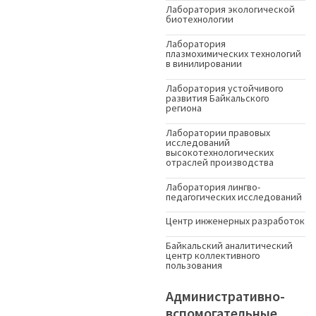
Лаборатория экологической
биотехнологии
Лаборатория
плазмохимических технологий
в винилировании
Лаборатория устойчивого
развития Байкальского
региона
Лаборатории правовых
исследований
высокотехнологических
отраслей производства
Лаборатория лингво-
педагогических исследований
Центр инженерных разработок
Байкальский аналитический
центр коллективного
пользования
Административно-
вспомогательные