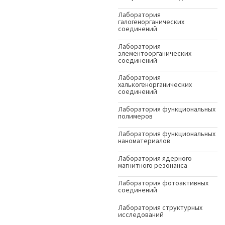
Лаборатория
галогенорганических
соединений
Лаборатория
элементоорганических
соединений
Лаборатория
халькогенорганических
соединений
Лаборатория функциональных
полимеров
Лаборатория функциональных
наноматериалов
Лаборатория ядерного
магнитного резонанса
Лаборатория фотоактивных
соединений
Лаборатория структурных
исследований