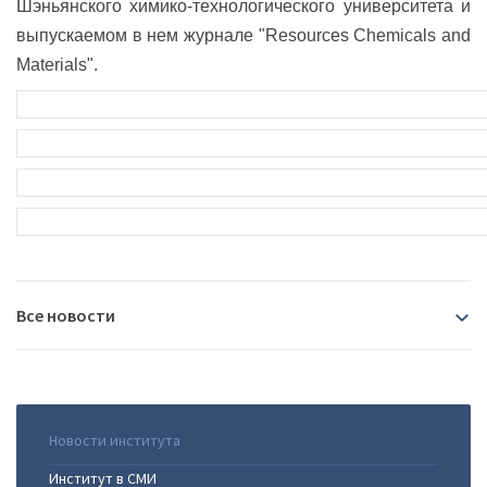
Шэньянского химико-технологического университета и
выпускаемом в нем журнале "Resources Chemicals and
Materials".
Все новости
2026
07.08.2026
|
В Иркутске пройдёт Байкальский
Новости института
2025
международный демографический форум
Институт в СМИ
29.07.2026
|
Сотрудница Института Фаворского -