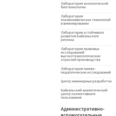
Лаборатория экологической
биотехнологии
Лаборатория
плазмохимических технологий
в винилировании
Лаборатория устойчивого
развития Байкальского
региона
Лаборатории правовых
исследований
высокотехнологических
отраслей производства
Лаборатория лингво-
педагогических исследований
Центр инженерных разработок
Байкальский аналитический
центр коллективного
пользования
Административно-
вспомогательные