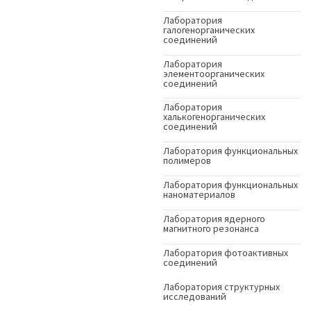
Лаборатория
галогенорганических
соединений
Лаборатория
элементоорганических
соединений
Лаборатория
халькогенорганических
соединений
Лаборатория функциональных
полимеров
Лаборатория функциональных
наноматериалов
Лаборатория ядерного
магнитного резонанса
Лаборатория фотоактивных
соединений
Лаборатория структурных
исследований