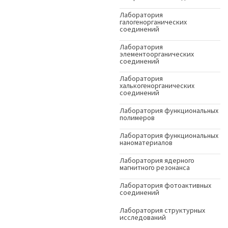
Лаборатория
галогенорганических
соединений
Лаборатория
элементоорганических
соединений
Лаборатория
халькогенорганических
соединений
Лаборатория функциональных
полимеров
Лаборатория функциональных
наноматериалов
Лаборатория ядерного
магнитного резонанса
Лаборатория фотоактивных
соединений
Лаборатория структурных
исследований