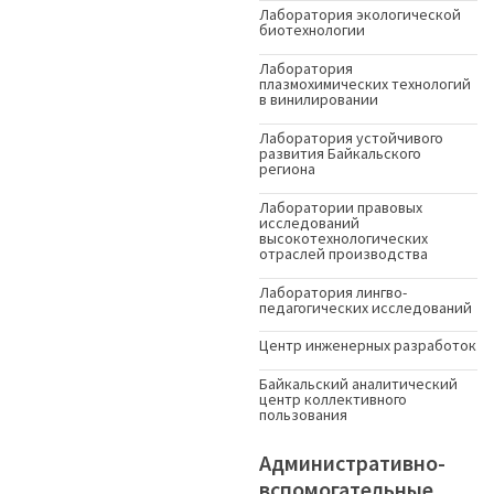
Лаборатория экологической
биотехнологии
Лаборатория
плазмохимических технологий
в винилировании
Лаборатория устойчивого
развития Байкальского
региона
Лаборатории правовых
исследований
высокотехнологических
отраслей производства
Лаборатория лингво-
педагогических исследований
Центр инженерных разработок
Байкальский аналитический
центр коллективного
пользования
Административно-
вспомогательные