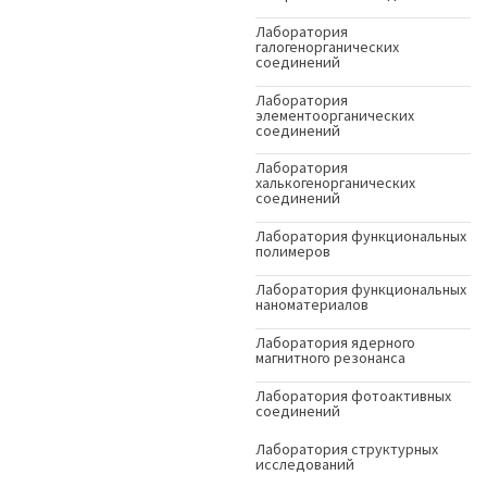
Лаборатория
галогенорганических
соединений
Лаборатория
элементоорганических
соединений
Лаборатория
халькогенорганических
соединений
Лаборатория функциональных
полимеров
Лаборатория функциональных
наноматериалов
Лаборатория ядерного
магнитного резонанса
Лаборатория фотоактивных
соединений
Лаборатория структурных
исследований