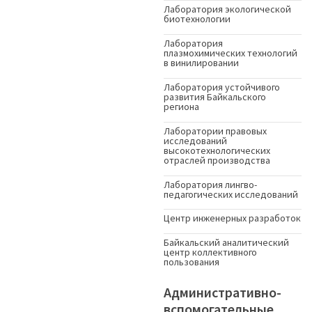
Лаборатория экологической
биотехнологии
Лаборатория
плазмохимических технологий
в винилировании
Лаборатория устойчивого
развития Байкальского
региона
Лаборатории правовых
исследований
высокотехнологических
отраслей производства
Лаборатория лингво-
педагогических исследований
Центр инженерных разработок
Байкальский аналитический
центр коллективного
пользования
Административно-
вспомогательные