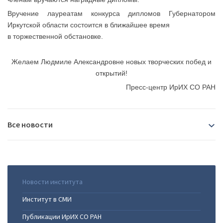
Вручение лауреатам конкурса дипломов Губернатором
Иркутской области состоится в ближайшее время
в торжественной обстановке.
Желаем Людмиле Александровне новых творческих побед и
открытий!
Пресс-центр ИрИХ СО РАН
Все новости
2026
29.07.2026
|
Сотрудница Института Фаворского -
Новости института
2025
единственная в России обладательница награды для
Институт в СМИ
выдающихся рецензентов-2025 (MDPI)
24.12.2025
|
Защита кандидатской диссертации в ФИЦ
07.07.2026
|
Директор Института Фаворского вошёл в
Публикации ИрИХ СО РАН
2024
ИрИХ СО РАН
Научно-технический совет Минприроды России