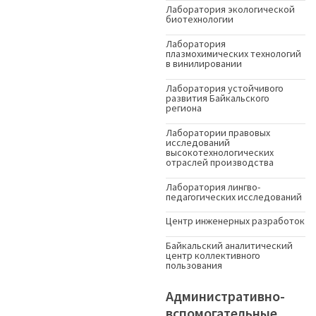
Лаборатория экологической
биотехнологии
Лаборатория
плазмохимических технологий
в винилировании
Лаборатория устойчивого
развития Байкальского
региона
Лаборатории правовых
исследований
высокотехнологических
отраслей производства
Лаборатория лингво-
педагогических исследований
Центр инженерных разработок
Байкальский аналитический
центр коллективного
пользования
Административно-
вспомогательные