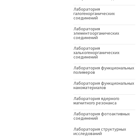
Лаборатория
галогенорганических
соединений
Лаборатория
элементоорганических
соединений
Лаборатория
халькогенорганических
соединений
Лаборатория функциональных
полимеров
Лаборатория функциональных
наноматериалов
Лаборатория ядерного
магнитного резонанса
Лаборатория фотоактивных
соединений
Лаборатория структурных
исследований