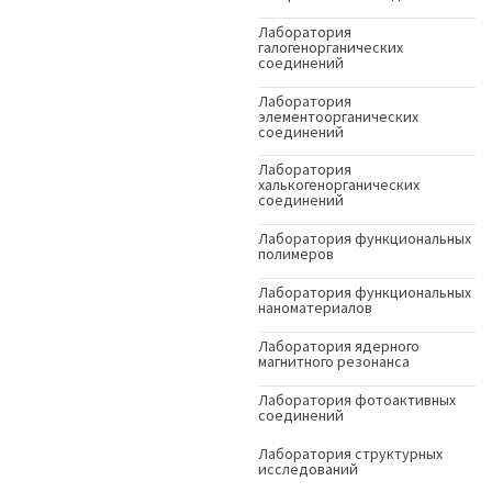
Лаборатория
галогенорганических
соединений
Лаборатория
элементоорганических
соединений
Лаборатория
халькогенорганических
соединений
Лаборатория функциональных
полимеров
Лаборатория функциональных
наноматериалов
Лаборатория ядерного
магнитного резонанса
Лаборатория фотоактивных
соединений
Лаборатория структурных
исследований