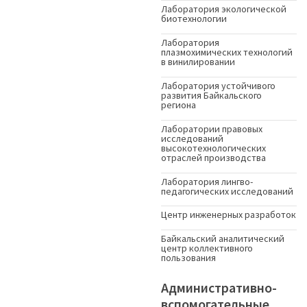
Лаборатория экологической
биотехнологии
Лаборатория
плазмохимических технологий
в винилировании
Лаборатория устойчивого
развития Байкальского
региона
Лаборатории правовых
исследований
высокотехнологических
отраслей производства
Лаборатория лингво-
педагогических исследований
Центр инженерных разработок
Байкальский аналитический
центр коллективного
пользования
Административно-
вспомогательные