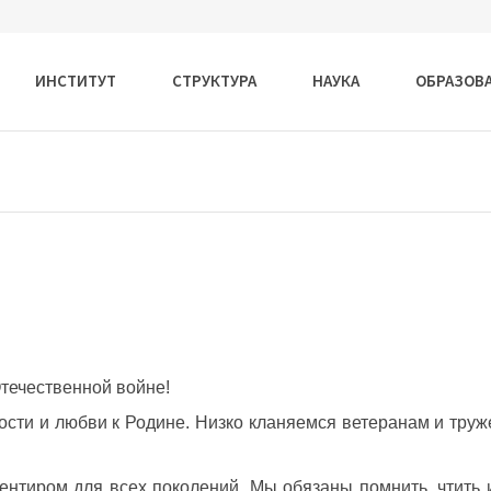
ИНСТИТУТ
СТРУКТУРА
НАУКА
ОБРАЗОВ
течественной войне!
ости и любви к Родине. Низко кланяемся ветеранам и труж
ентиром для всех поколений. Мы обязаны помнить, чтить 