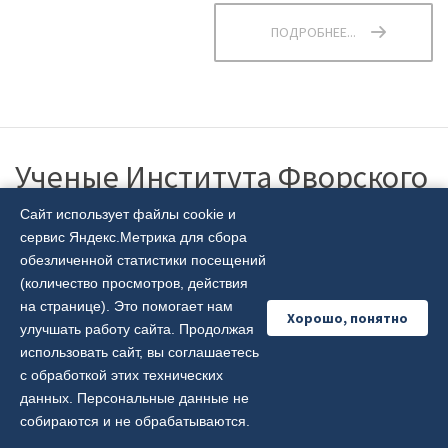
ПОДРОБНЕЕ...
Ученые Института Фворского
- среди 2% самых
Сайт использует файлы cookie и
сервис Яндекс.Метрика для сбора
цитируемых исследователей
обезличенной статистики посещений
мира!
(количество просмотров, действия
на странице). Это помогает нам
Хорошо, понятно
улучшать работу сайта. Продолжая
Опубликовано: 25 сентября 2025
использовать сайт, вы соглашаетесь
с обработкой этих технических
данных. Персональные данные не
собираются и не обрабатываются.