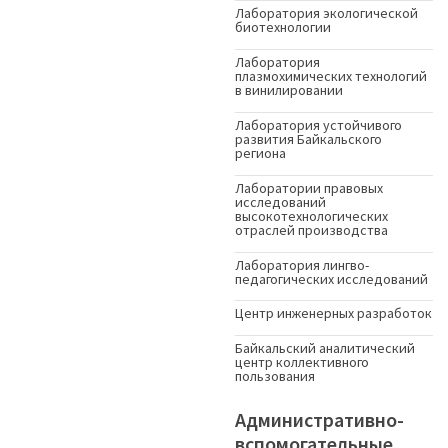
Лаборатория экологической
биотехнологии
Лаборатория
плазмохимических технологий
в винилировании
Лаборатория устойчивого
развития Байкальского
региона
Лаборатории правовых
исследований
высокотехнологических
отраслей производства
Лаборатория лингво-
педагогических исследований
Центр инженерных разработок
Байкальский аналитический
центр коллективного
пользования
Административно-
вспомогательные