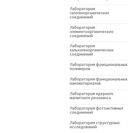
Лаборатория
галогенорганических
соединений
Лаборатория
элементоорганических
соединений
Лаборатория
халькогенорганических
соединений
Лаборатория функциональных
полимеров
Лаборатория функциональных
наноматериалов
Лаборатория ядерного
магнитного резонанса
Лаборатория фотоактивных
соединений
Лаборатория структурных
исследований